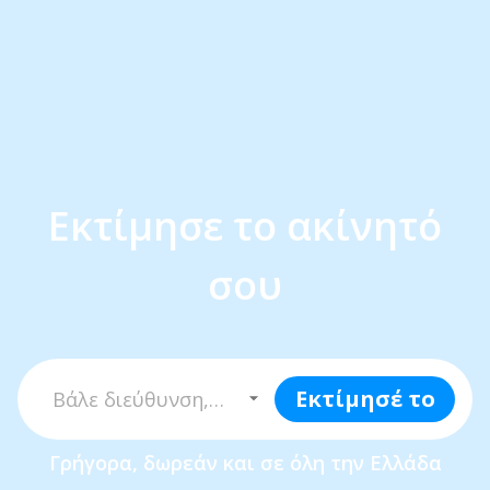
Εκτίμησε το ακίνητό
σου
Εκτίμησέ το
Γρήγορα, δωρεάν και σε όλη την Ελλάδα